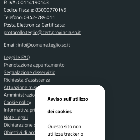
P. IVA: 00114190143
Codice Fiscale: 83000770145
Telefono: 0342-789.011
Posta Elettronica Certificata:
protocollo.teglio@cert.provincia.so.it
Email:
info@comune.teglio.so.it
Leggi le FAQ
Prenotazione appuntamento
Segnalazione disservizio
Richiesta d'assistenza
Attuazione misure PNRR
Amministrazione trasparente
Avviso sull'utilizzo
Cookie policy
Informativa privacy
dei cookies
Note Legali
Dichiarazione di accessibilità
Questo sito non
Obiettivi di accessibilità
utilizza tracker o