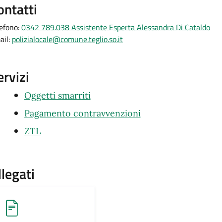
ontatti
lefono:
0342 789.038 Assistente Esperta Alessandra Di Cataldo
ail:
polizialocale@comune.teglio.so.it
ervizi
Oggetti smarriti
Pagamento contravvenzioni
ZTL
llegati