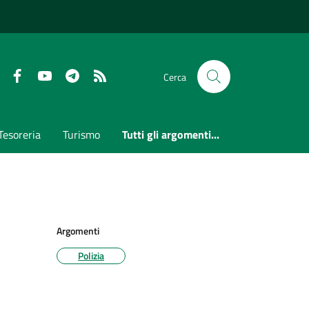
Faceboook
Youtube
Telegram
RSS
Cerca
Tesoreria
Turismo
Tutti gli argomenti...
Argomenti
Polizia