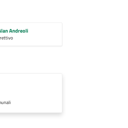
Alan Andreoli
rettivo
munali