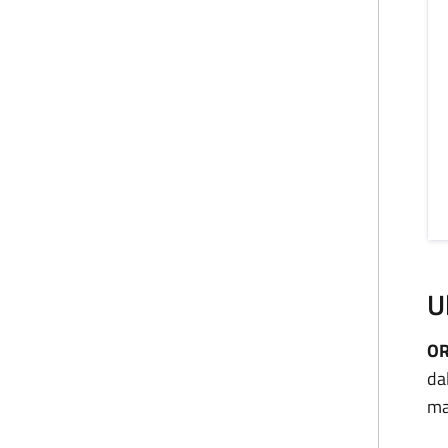
U
OR
da
ma