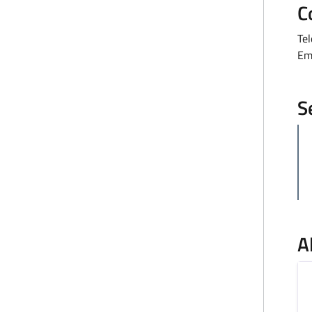
C
Te
Em
S
A