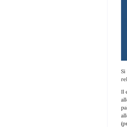
Si
re
Il
al
pa
al
(p