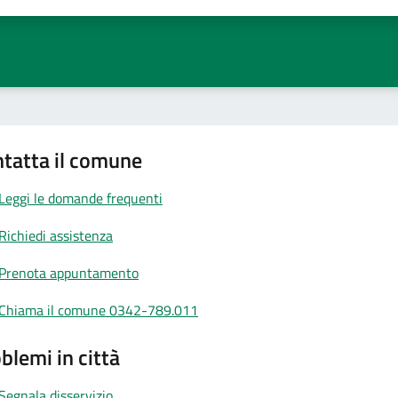
a 1 stelle su 5
aluta 2 stelle su 5
Valuta 3 stelle su 5
Valuta 4 stelle su 5
Valuta 5 stelle su 5
tatta il comune
Leggi le domande frequenti
Richiedi assistenza
Prenota appuntamento
Chiama il comune 0342-789.011
blemi in città
Segnala disservizio