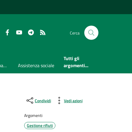
Faceboook
Youtube
Telegram
RSS
Cerca
Tutti gli
Accesso all'informazione
Assistenza sociale
argomenti...
Condividi
Vedi azioni
Argomenti
Gestione rifiuti