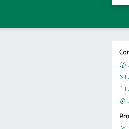
Valut
V
Con
Pro